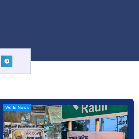
World News
ੇ