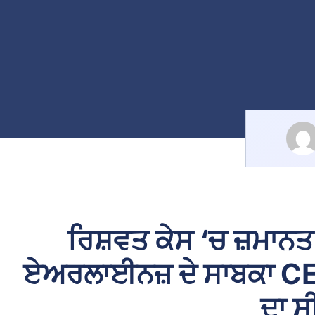
ਰਿਸ਼ਵਤ ਕੇਸ ‘ਚ ਜ਼ਮਾਨਤ
ਏਅਰਲਾਈਨਜ਼ ਦੇ ਸਾਬਕਾ CEO
ਦਾ ਸ