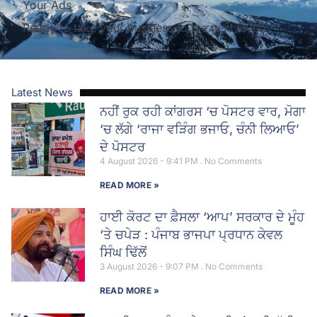
Your Ads
Ready to take your business to the next level?
Latest News
ਨਹੀਂ ਰੁਕ ਰਹੀ ਕਾਂਗਰਸ ‘ਚ ਪੋਸਟਰ ਵਾਰ, ਮੋਗਾ
‘ਚ ਲੱਗੇ ‘ਰਾਜਾ ਵੜਿੰਗ ਭਜਾਓ, ਚੰਨੀ ਲਿਆਓ’
ਦੇ ਪੋਸਟਰ
4 August 2026 - 9:41 PM
No Comments
READ MORE »
ਹਾਈ ਕੋਰਟ ਦਾ ਫ਼ੈਸਲਾ ‘ਆਪ’ ਸਰਕਾਰ ਦੇ ਮੂੰਹ
‘ਤੇ ਚਪੇੜ : ਪੰਜਾਬ ਭਾਜਪਾ ਪ੍ਰਧਾਨ ਕੇਵਲ
ਸਿੰਘ ਢਿੱਲੋਂ
3 August 2026 - 9:07 PM
No Comments
READ MORE »