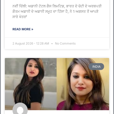
ਨਵੀਂ ਦਿੱਲੀ: ਅਡਾਨੀ ਟੋਟਲ ਗੈਸ ਲਿਮਟਿਡ, ਭਾਰਤ ਦੇ ਚੋਟੀ ਦੇ ਅਰਬਪਤੀ
ਗੌਤਮ ਅਡਾਨੀ ਦੇ ਅਡਾਨੀ ਸਮੂਹ ਦਾ ਹਿੱਸਾ ਹੈ, ਨੇ 1 ਅਗਸਤ ਤੋਂ ਆਪਣੇ
ਸਾਰੇ ਖੇਤਰਾਂ
READ MORE »
2 August 2026 - 12:28 AM
No Comments
INDIA