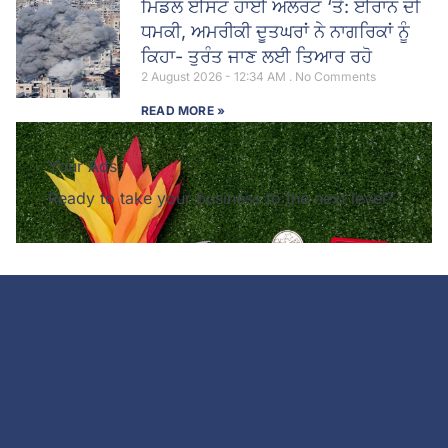
ਮਿਡਲ ਈਸਟ ਹਾਈ ਅਲਰਟ ‘ਤੇ: ਈਰਾਨ ਦੀ
ਧਮਕੀ, ਅਮਰੀਕੀ ਦੂਤਘਰਾਂ ਨੇ ਨਾਗਰਿਕਾਂ ਨੂੰ
ਕਿਹਾ- ਤੁਰੰਤ ਜਾਣ ਲਈ ਤਿਆਰ ਰਹੋ
2 August 2026 - 12:34 AM
No Comments
READ MORE »
Your Ads
Ready to take your business to the next level?