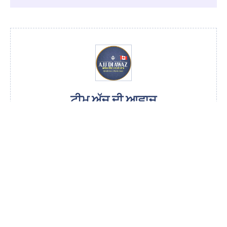
ਟੀਮ ਅੱਜ ਦੀ ਆਵਾਜ਼
ਜੋ ਪੰਜਾਬੀ ਭਾਸ਼ਾ ਵਿੱਚ ਨਿਰਪੱਖ ਅਤੇ ਤਾਜ਼ਾ ਖ਼ਬਰਾਂ ਪਹੁੰਚਾਉਣ ਲਈ ਕੰਮ
ਕਰਦੀ ਹੈ। ਸਾਡਾ ਮਕਸਦ ਸਿਰਫ਼ ਜਾਣਕਾਰੀ ਦੇਣਾ ਨਹੀਂ, ਸਗੋਂ ਲੋਕਾਂ ਦੀ
ਅਵਾਜ਼ ਬਣਨਾ ਹੈ, ਉਹ ਅਵਾਜ਼ ਜੋ ਅਕਸਰ ਮੁੱਖਧਾਰਾ ਮੀਡੀਆ ਵਿੱਚ ਗੁੰਮ ਹੋ
ਜਾਂਦੀ ਹੈ।