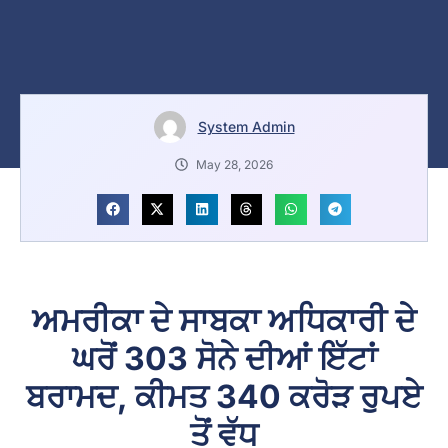
System Admin
May 28, 2026
ਅਮਰੀਕਾ ਦੇ ਸਾਬਕਾ ਅਧਿਕਾਰੀ ਦੇ
ਘਰੋਂ 303 ਸੋਨੇ ਦੀਆਂ ਇੱਟਾਂ
ਬਰਾਮਦ, ਕੀਮਤ 340 ਕਰੋੜ ਰੁਪਏ
ਤੋਂ ਵੱਧ