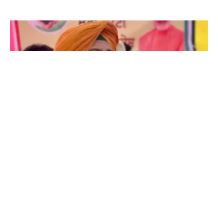
ਹਾਈ ਕੋਰਟ ਦਾ ਫ਼ੈਸਲਾ ‘ਆਪ’ ਸਰਕਾਰ ਦੇ ਮੂੰਹ ‘ਤੇ ਚਪੇੜ : ਪੰਜਾਬ
ਭਾਜਪਾ ਪ੍ਰਧਾਨ ਕੇਵਲ ਸਿੰਘ ਢਿੱਲੋਂ
3 August 2026 - 9:07 PM
ਚੰਡੀਗੜ੍ਹ : ਪੰਜਾਬ ਭਾਜਪਾ ਦੇ ਪ੍ਰਧਾਨ ਕੇਵਲ ਸਿੰਘ ਢਿੱਲੋਂ ਨੇ ਪੰਜਾਬ ਤੇ ਹਰਿਆਣਾ
ਹਾਈ ਕੋਰਟ ਦੇ ਮਹਿੰਗਾਈ ਭੱਤੇ ਬਾਰੇ ਦਿੱਤੇ ਫ਼ੈਸਲੇ ਦਾ ਸਵਾਗਤ ਕੀਤਾ ਹੈ। ਢਿੱਲੋਂ
Read More »