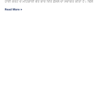
ਹਾਈ ਕੋਰਟ ਦੇ ਮਹਿੰਗਾਈ ਭੱਤੇ ਬਾਰੇ ਦਿੱਤੇ ਫ਼ੈਸਲੇ ਦਾ ਸਵਾਗਤ ਕੀਤਾ ਹੈ। ਢਿੱਲੋਂ
Read More »
ਅਮਰੀਕਾ ‘ਚ ਘੁੰਮ ਰਹੇ ਭਾਰਤੀਆਂ ਲਈ ਵੱਡੀ ਚਿਤਾਵਨੀ, ਜੇ ਜੇਬ
‘ਚ ਨਾ ਹੋਇਆ ਇਹ ਕਾਗਜ਼; ਤਾਂ ਸਿੱਧਾ ਜੇਲ੍ਹ ਤੇ ਡਿਪੋਰਟ
3 August 2026 - 9:06 PM
ਵਾਸ਼ਿੰਗਟਨ। ਅਮਰੀਕਾ ਦੀਆਂ ਘਰੇਲੂ ਉਡਾਣਾਂ (Domestic Flights) ਜਾਂ ਹੋਰ
ਸਾਧਨਾਂ ਰਾਹੀਂ ਯਾਤਰਾ ਕਰਨ ਵਾਲੇ ਗ਼ੈਰ-ਨਾਗਰਿਕਾਂ ਨੂੰ ਅਮਰੀਕੀ ਹੋਮਲੈਂਡ
ਸਿਕਿਓਰਿਟੀ ਵਿਭਾਗ (DHS) ਵੱਲੋਂ ਹਿਰਾਸਤ ਵਿੱਚ ਲਏ ਜਾਣ