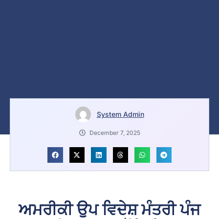
System Admin
December 7, 2025
ਅਮਰੀਕੀ ਉਪ ਵਿਦੇਸ਼ ਮੰਤਰੀ ਪੰਜ