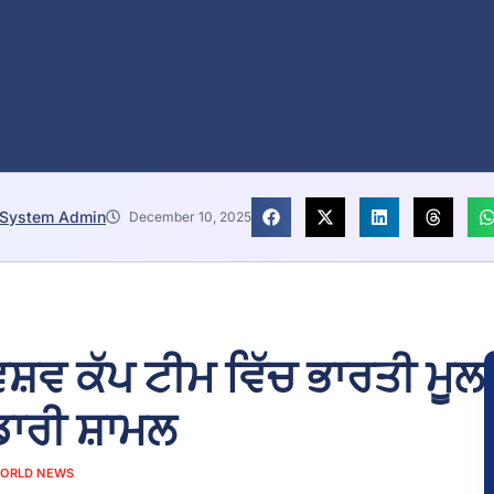
System Admin
December 10, 2025
ਵ ਕੱਪ ਟੀਮ ਵਿੱਚ ਭਾਰਤੀ ਮੂਲ
ਿਡਾਰੀ ਸ਼ਾਮਲ
ORLD NEWS