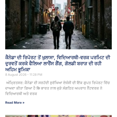
ਕੈਨੇਡਾ ਦੀ ਰਿਪੋਰਟ ਤੋਂ ਖੁਲਾਸਾ, ਵਿਦਿਆਰਥੀ-ਵਰਕ ਪਰਮਿਟ ਦੀ
ਦੁਰਵਤੋਂ ਕਰਕੇ ਫੈਲਿਆ ਲਾਰੈਂਸ ਗੈਂਗ, ਗੋਲਡੀ ਬਰਾੜ ਦੀ ਰਹੀ
ਅਹਿਮ ਭੂਮਿਕਾ
8 August 2026 - 11:28 PM
ਅੰਮ੍ਰਿਤਸਰ: ਕੈਨੇਡਾ ਦੀ ਸਰਹੱਦੀ ਸੁਰੱਖਿਆ ਏਜੰਸੀ ਦੀ ਇੱਕ ਗੁਪਤ ਰਿਪੋਰਟ ਵਿੱਚ
ਦਾਅਵਾ ਕੀਤਾ ਗਿਆ ਹੈ कि ਭਾਰਤ ਨਾਲ ਜੁੜੇ ਸੰਗਠਿਤ ਅਪਰਾਧ ਨੈੱਟਵਰਕ ਨੇ
ਵਿਦਿਆਰਥੀ ਅਤੇ ਵਰਕ
Read More »