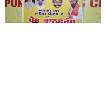
‘ਅਕਾਲੀ ਦਲ ਵਾਰਿਸ ਪੰਜਾਬ ਦੇ’ ਦਾ ਵੱਡਾ ਐਲਾਨ : 2027 ਦੀਆਂ
ਚੋਣਾਂ ਇਕੱਲਿਆਂ ਲੜੇਗੀ ਪਾਰਟੀ, ਅੰਮ੍ਰਿਤਪਾਲ ਸਿੰਘ ਦੀ ਰਿਹਾਈ
ਲਈ ਉਠਾਈ ਆਵਾਜ਼
8 August 2026 - 11:26 PM
ਜਲੰਧਰ : ਪੰਜਾਬ ਦੀ ਸਿਆਸਤ ’ਚ ਖਡੂਰ ਸਾਹਿਬ ਤੋਂ ਸੰਸਦ ਮੈਂਬਰ ਅੰਮ੍ਰਿਤਪਾਲ ਸਿੰਘ
ਦੀ ਰਿਹਾਈ ਤੇ ਸੂਬੇ ਦੇ ਅਹਿਮ ਪੰਥਕ ਵਾਤਾਵਰਨ ਨੂੰ ਲੈ ਕੇ ਸਿਆਸੀ ਹਲਚਲ
Read More »