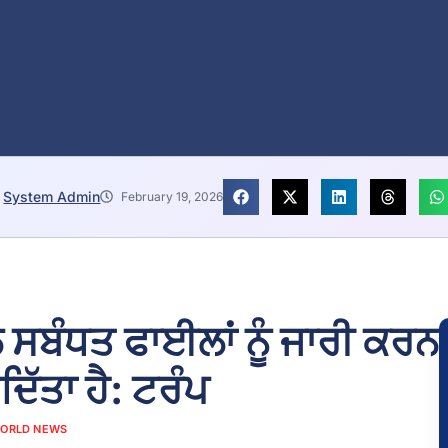
System Admin
February 19, 2026
ਸਬੰਧਤ ਫਾਈਲਾਂ ਨੂੰ ਜਾਰੀ ਕਰਨ
ਦਿੱਤਾ ਹੈ: ਟਰੰਪ
ORLD NEWS