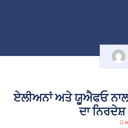
ਏਲੀਅਨਾਂ ਅਤੇ ਯੂਐਫਓ ਨਾਲ 
ਦਾ ਨਿਰਦੇਸ਼ 
W