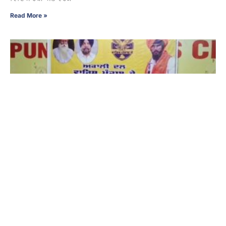
Read More »
‘ਅਕਾਲੀ ਦਲ ਵਾਰਿਸ ਪੰਜਾਬ ਦੇ’ ਦਾ ਵੱਡਾ ਐਲਾਨ : 2027 ਦੀਆਂ
ਚੋਣਾਂ ਇਕੱਲਿਆਂ ਲੜੇਗੀ ਪਾਰਟੀ, ਅੰਮ੍ਰਿਤਪਾਲ ਸਿੰਘ ਦੀ ਰਿਹਾਈ
ਲਈ ਉਠਾਈ ਆਵਾਜ਼
8 August 2026 - 11:26 PM
ਜਲੰਧਰ : ਪੰਜਾਬ ਦੀ ਸਿਆਸਤ ’ਚ ਖਡੂਰ ਸਾਹਿਬ ਤੋਂ ਸੰਸਦ ਮੈਂਬਰ ਅੰਮ੍ਰਿਤਪਾਲ ਸਿੰਘ
ਦੀ ਰਿਹਾਈ ਤੇ ਸੂਬੇ ਦੇ ਅਹਿਮ ਪੰਥਕ ਵਾਤਾਵਰਨ ਨੂੰ ਲੈ ਕੇ ਸਿਆਸੀ ਹਲਚਲ