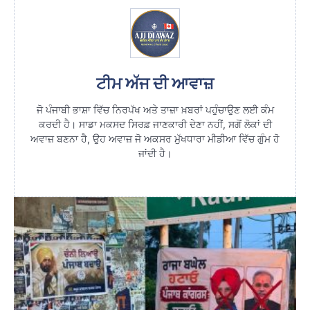
ਟੀਮ ਅੱਜ ਦੀ ਆਵਾਜ਼
ਜੋ ਪੰਜਾਬੀ ਭਾਸ਼ਾ ਵਿੱਚ ਨਿਰਪੱਖ ਅਤੇ ਤਾਜ਼ਾ ਖ਼ਬਰਾਂ ਪਹੁੰਚਾਉਣ ਲਈ ਕੰਮ
ਕਰਦੀ ਹੈ। ਸਾਡਾ ਮਕਸਦ ਸਿਰਫ਼ ਜਾਣਕਾਰੀ ਦੇਣਾ ਨਹੀਂ, ਸਗੋਂ ਲੋਕਾਂ ਦੀ
ਅਵਾਜ਼ ਬਣਨਾ ਹੈ, ਉਹ ਅਵਾਜ਼ ਜੋ ਅਕਸਰ ਮੁੱਖਧਾਰਾ ਮੀਡੀਆ ਵਿੱਚ ਗੁੰਮ ਹੋ
ਜਾਂਦੀ ਹੈ।