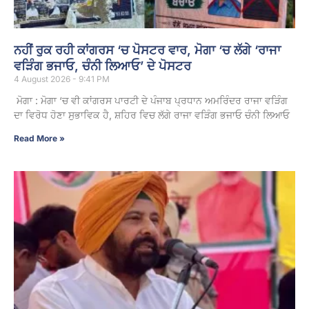
ਨਹੀਂ ਰੁਕ ਰਹੀ ਕਾਂਗਰਸ ‘ਚ ਪੋਸਟਰ ਵਾਰ, ਮੋਗਾ ‘ਚ ਲੱਗੇ ‘ਰਾਜਾ
ਵੜਿੰਗ ਭਜਾਓ, ਚੰਨੀ ਲਿਆਓ’ ਦੇ ਪੋਸਟਰ
4 August 2026 - 9:41 PM
ਮੋਗਾ : ਮੋਗਾ ‘ਚ ਵੀ ਕਾਂਗਰਸ ਪਾਰਟੀ ਦੇ ਪੰਜਾਬ ਪ੍ਰਧਾਨ ਅਮਰਿੰਦਰ ਰਾਜਾ ਵੜਿੰਗ
ਦਾ ਵਿਰੋਧ ਹੋਣਾ ਸੁਭਾਵਿਕ ਹੈ, ਸ਼ਹਿਰ ਵਿਚ ਲੱਗੇ ਰਾਜਾ ਵੜਿੰਗ ਭਜਾਓ ਚੰਨੀ ਲਿਆਓ
Read More »