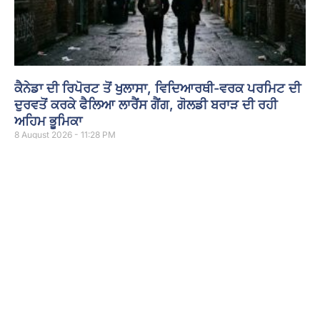
ਕੈਨੇਡਾ ਦੀ ਰਿਪੋਰਟ ਤੋਂ ਖੁਲਾਸਾ, ਵਿਦਿਆਰਥੀ-ਵਰਕ ਪਰਮਿਟ ਦੀ
ਦੁਰਵਤੋਂ ਕਰਕੇ ਫੈਲਿਆ ਲਾਰੈਂਸ ਗੈਂਗ, ਗੋਲਡੀ ਬਰਾੜ ਦੀ ਰਹੀ
ਅਹਿਮ ਭੂਮਿਕਾ
8 August 2026 - 11:28 PM
ਅੰਮ੍ਰਿਤਸਰ: ਕੈਨੇਡਾ ਦੀ ਸਰਹੱਦੀ ਸੁਰੱਖਿਆ ਏਜੰਸੀ ਦੀ ਇੱਕ ਗੁਪਤ ਰਿਪੋਰਟ ਵਿੱਚ
ਦਾਅਵਾ ਕੀਤਾ ਗਿਆ ਹੈ कि ਭਾਰਤ ਨਾਲ ਜੁੜੇ ਸੰਗਠਿਤ ਅਪਰਾਧ ਨੈੱਟਵਰਕ ਨੇ
ਵਿਦਿਆਰਥੀ ਅਤੇ ਵਰਕ
Read More »