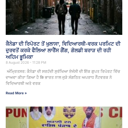
ਕੈਨੇਡਾ ਦੀ ਰਿਪੋਰਟ ਤੋਂ ਖੁਲਾਸਾ, ਵਿਦਿਆਰਥੀ-ਵਰਕ ਪਰਮਿਟ ਦੀ
ਦੁਰਵਤੋਂ ਕਰਕੇ ਫੈਲਿਆ ਲਾਰੈਂਸ ਗੈਂਗ, ਗੋਲਡੀ ਬਰਾੜ ਦੀ ਰਹੀ
ਅਹਿਮ ਭੂਮਿਕਾ
8 August 2026 - 11:28 PM
ਅੰਮ੍ਰਿਤਸਰ: ਕੈਨੇਡਾ ਦੀ ਸਰਹੱਦੀ ਸੁਰੱਖਿਆ ਏਜੰਸੀ ਦੀ ਇੱਕ ਗੁਪਤ ਰਿਪੋਰਟ ਵਿੱਚ
ਦਾਅਵਾ ਕੀਤਾ ਗਿਆ ਹੈ कि ਭਾਰਤ ਨਾਲ ਜੁੜੇ ਸੰਗਠਿਤ ਅਪਰਾਧ ਨੈੱਟਵਰਕ ਨੇ
ਵਿਦਿਆਰਥੀ ਅਤੇ ਵਰਕ
Read More »