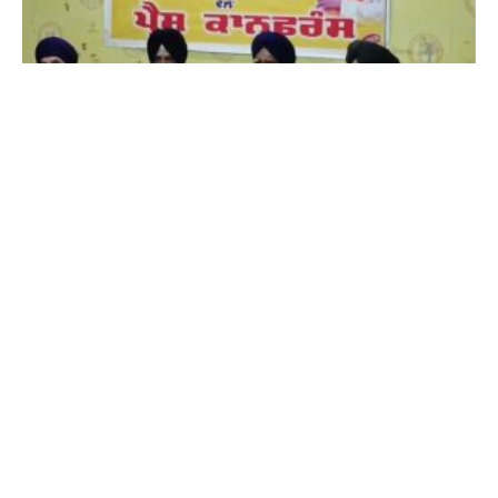
‘ਅਕਾਲੀ ਦਲ ਵਾਰਿਸ ਪੰਜਾਬ ਦੇ’ ਦਾ ਵੱਡਾ ਐਲਾਨ : 2027 ਦੀਆਂ
ਚੋਣਾਂ ਇਕੱਲਿਆਂ ਲੜੇਗੀ ਪਾਰਟੀ, ਅੰਮ੍ਰਿਤਪਾਲ ਸਿੰਘ ਦੀ ਰਿਹਾਈ
ਲਈ ਉਠਾਈ ਆਵਾਜ਼
8 August 2026 - 11:26 PM
ਜਲੰਧਰ : ਪੰਜਾਬ ਦੀ ਸਿਆਸਤ ’ਚ ਖਡੂਰ ਸਾਹਿਬ ਤੋਂ ਸੰਸਦ ਮੈਂਬਰ ਅੰਮ੍ਰਿਤਪਾਲ ਸਿੰਘ
ਦੀ ਰਿਹਾਈ ਤੇ ਸੂਬੇ ਦੇ ਅਹਿਮ ਪੰਥਕ ਵਾਤਾਵਰਨ ਨੂੰ ਲੈ ਕੇ ਸਿਆਸੀ ਹਲਚਲ
Read More »