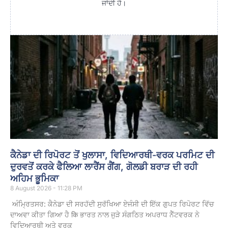
ਜਾਂਦੀ ਹੈ।
ਕੈਨੇਡਾ ਦੀ ਰਿਪੋਰਟ ਤੋਂ ਖੁਲਾਸਾ, ਵਿਦਿਆਰਥੀ-ਵਰਕ ਪਰਮਿਟ ਦੀ
ਦੁਰਵਤੋਂ ਕਰਕੇ ਫੈਲਿਆ ਲਾਰੈਂਸ ਗੈਂਗ, ਗੋਲਡੀ ਬਰਾੜ ਦੀ ਰਹੀ
ਅਹਿਮ ਭੂਮਿਕਾ
8 August 2026 - 11:28 PM
ਅੰਮ੍ਰਿਤਸਰ: ਕੈਨੇਡਾ ਦੀ ਸਰਹੱਦੀ ਸੁਰੱਖਿਆ ਏਜੰਸੀ ਦੀ ਇੱਕ ਗੁਪਤ ਰਿਪੋਰਟ ਵਿੱਚ
ਦਾਅਵਾ ਕੀਤਾ ਗਿਆ ਹੈ कि ਭਾਰਤ ਨਾਲ ਜੁੜੇ ਸੰਗਠਿਤ ਅਪਰਾਧ ਨੈੱਟਵਰਕ ਨੇ
ਵਿਦਿਆਰਥੀ ਅਤੇ ਵਰਕ