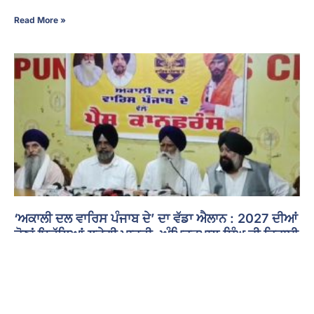
Read More »
‘ਅਕਾਲੀ ਦਲ ਵਾਰਿਸ ਪੰਜਾਬ ਦੇ’ ਦਾ ਵੱਡਾ ਐਲਾਨ : 2027 ਦੀਆਂ
ਚੋਣਾਂ ਇਕੱਲਿਆਂ ਲੜੇਗੀ ਪਾਰਟੀ, ਅੰਮ੍ਰਿਤਪਾਲ ਸਿੰਘ ਦੀ ਰਿਹਾਈ
ਲਈ ਉਠਾਈ ਆਵਾਜ਼
8 August 2026 - 11:26 PM
ਜਲੰਧਰ : ਪੰਜਾਬ ਦੀ ਸਿਆਸਤ ’ਚ ਖਡੂਰ ਸਾਹਿਬ ਤੋਂ ਸੰਸਦ ਮੈਂਬਰ ਅੰਮ੍ਰਿਤਪਾਲ ਸਿੰਘ
ਦੀ ਰਿਹਾਈ ਤੇ ਸੂਬੇ ਦੇ ਅਹਿਮ ਪੰਥਕ ਵਾਤਾਵਰਨ ਨੂੰ ਲੈ ਕੇ ਸਿਆਸੀ ਹਲਚਲ