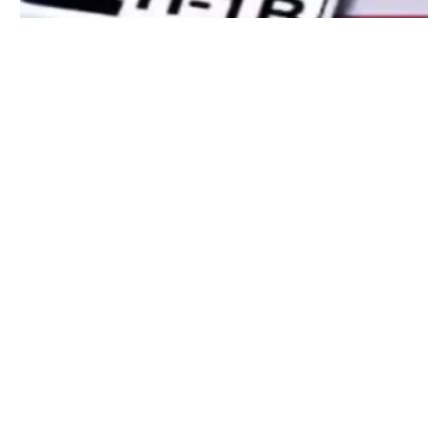
ਅਮਰੀਕਾ ‘ਚ ਘੁੰਮ ਰਹੇ ਭਾਰਤੀਆਂ ਲਈ ਵੱਡੀ ਚਿਤਾਵਨੀ, ਜੇ ਜੇਬ
‘ਚ ਨਾ ਹੋਇਆ ਇਹ ਕਾਗਜ਼; ਤਾਂ ਸਿੱਧਾ ਜੇਲ੍ਹ ਤੇ ਡਿਪੋਰਟ
3 August 2026 - 9:06 PM
ਵਾਸ਼ਿੰਗਟਨ। ਅਮਰੀਕਾ ਦੀਆਂ ਘਰੇਲੂ ਉਡਾਣਾਂ (Domestic Flights) ਜਾਂ ਹੋਰ
ਸਾਧਨਾਂ ਰਾਹੀਂ ਯਾਤਰਾ ਕਰਨ ਵਾਲੇ ਗ਼ੈਰ-ਨਾਗਰਿਕਾਂ ਨੂੰ ਅਮਰੀਕੀ ਹੋਮਲੈਂਡ
ਸਿਕਿਓਰਿਟੀ ਵਿਭਾਗ (DHS) ਵੱਲੋਂ ਹਿਰਾਸਤ ਵਿੱਚ ਲਏ ਜਾਣ
Read More »