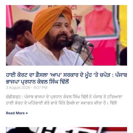
ਹਾਈ ਕੋਰਟ ਦਾ ਫ਼ੈਸਲਾ ‘ਆਪ’ ਸਰਕਾਰ ਦੇ ਮੂੰਹ ‘ਤੇ ਚਪੇੜ : ਪੰਜਾਬ
ਭਾਜਪਾ ਪ੍ਰਧਾਨ ਕੇਵਲ ਸਿੰਘ ਢਿੱਲੋਂ
3 August 2026 - 9:07 PM
ਚੰਡੀਗੜ੍ਹ : ਪੰਜਾਬ ਭਾਜਪਾ ਦੇ ਪ੍ਰਧਾਨ ਕੇਵਲ ਸਿੰਘ ਢਿੱਲੋਂ ਨੇ ਪੰਜਾਬ ਤੇ ਹਰਿਆਣਾ
ਹਾਈ ਕੋਰਟ ਦੇ ਮਹਿੰਗਾਈ ਭੱਤੇ ਬਾਰੇ ਦਿੱਤੇ ਫ਼ੈਸਲੇ ਦਾ ਸਵਾਗਤ ਕੀਤਾ ਹੈ। ਢਿੱਲੋਂ
Read More »