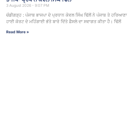
3 August 2026 - 9:07 PM
ਚੰਡੀਗੜ੍ਹ : ਪੰਜਾਬ ਭਾਜਪਾ ਦੇ ਪ੍ਰਧਾਨ ਕੇਵਲ ਸਿੰਘ ਢਿੱਲੋਂ ਨੇ ਪੰਜਾਬ ਤੇ ਹਰਿਆਣਾ
ਹਾਈ ਕੋਰਟ ਦੇ ਮਹਿੰਗਾਈ ਭੱਤੇ ਬਾਰੇ ਦਿੱਤੇ ਫ਼ੈਸਲੇ ਦਾ ਸਵਾਗਤ ਕੀਤਾ ਹੈ। ਢਿੱਲੋਂ
Read More »
ਅਮਰੀਕਾ ‘ਚ ਘੁੰਮ ਰਹੇ ਭਾਰਤੀਆਂ ਲਈ ਵੱਡੀ ਚਿਤਾਵਨੀ, ਜੇ ਜੇਬ
‘ਚ ਨਾ ਹੋਇਆ ਇਹ ਕਾਗਜ਼; ਤਾਂ ਸਿੱਧਾ ਜੇਲ੍ਹ ਤੇ ਡਿਪੋਰਟ
3 August 2026 - 9:06 PM