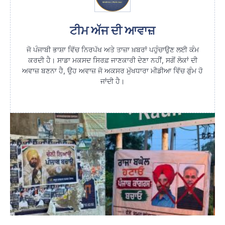
ਟੀਮ ਅੱਜ ਦੀ ਆਵਾਜ਼
ਜੋ ਪੰਜਾਬੀ ਭਾਸ਼ਾ ਵਿੱਚ ਨਿਰਪੱਖ ਅਤੇ ਤਾਜ਼ਾ ਖ਼ਬਰਾਂ ਪਹੁੰਚਾਉਣ ਲਈ ਕੰਮ
ਕਰਦੀ ਹੈ। ਸਾਡਾ ਮਕਸਦ ਸਿਰਫ਼ ਜਾਣਕਾਰੀ ਦੇਣਾ ਨਹੀਂ, ਸਗੋਂ ਲੋਕਾਂ ਦੀ
ਅਵਾਜ਼ ਬਣਨਾ ਹੈ, ਉਹ ਅਵਾਜ਼ ਜੋ ਅਕਸਰ ਮੁੱਖਧਾਰਾ ਮੀਡੀਆ ਵਿੱਚ ਗੁੰਮ ਹੋ
ਜਾਂਦੀ ਹੈ।