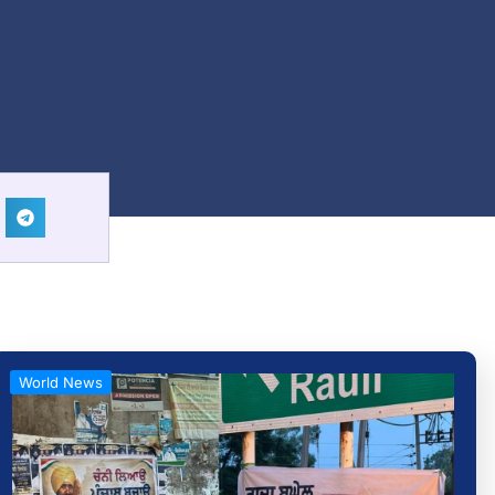
ਂ
World News