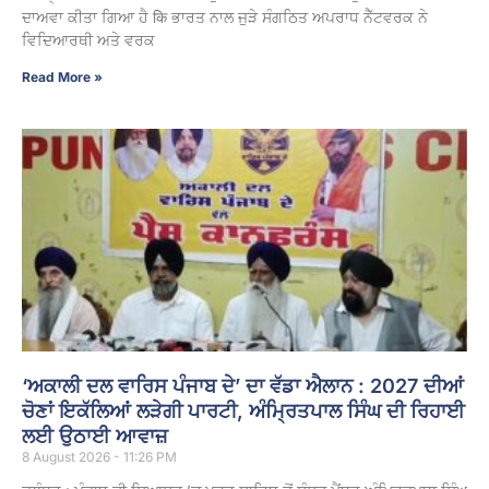
ਦਾਅਵਾ ਕੀਤਾ ਗਿਆ ਹੈ कि ਭਾਰਤ ਨਾਲ ਜੁੜੇ ਸੰਗਠਿਤ ਅਪਰਾਧ ਨੈੱਟਵਰਕ ਨੇ
ਵਿਦਿਆਰਥੀ ਅਤੇ ਵਰਕ
Read More »
‘ਅਕਾਲੀ ਦਲ ਵਾਰਿਸ ਪੰਜਾਬ ਦੇ’ ਦਾ ਵੱਡਾ ਐਲਾਨ : 2027 ਦੀਆਂ
ਚੋਣਾਂ ਇਕੱਲਿਆਂ ਲੜੇਗੀ ਪਾਰਟੀ, ਅੰਮ੍ਰਿਤਪਾਲ ਸਿੰਘ ਦੀ ਰਿਹਾਈ
ਲਈ ਉਠਾਈ ਆਵਾਜ਼
8 August 2026 - 11:26 PM