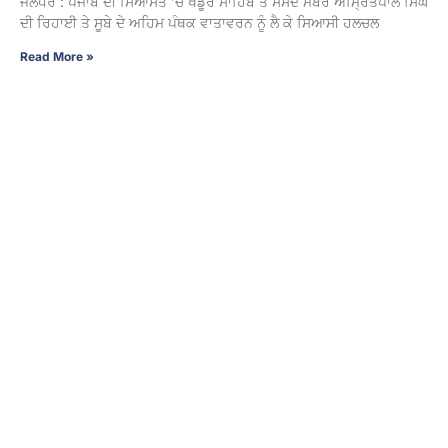
ਜਲੰਧਰ : ਪੰਜਾਬ ਦੀ ਸਿਆਸਤ ’ਚ ਖਡੂਰ ਸਾਹਿਬ ਤੋਂ ਸੰਸਦ ਮੈਂਬਰ ਅੰਮ੍ਰਿਤਪਾਲ ਸਿੰਘ
ਦੀ ਰਿਹਾਈ ਤੇ ਸੂਬੇ ਦੇ ਅਹਿਮ ਪੰਥਕ ਵਾਤਾਵਰਨ ਨੂੰ ਲੈ ਕੇ ਸਿਆਸੀ ਹਲਚਲ
Read More »
ਦੁੱਧ ਹੋਵੇਗਾ ਮਹਿੰਗਾ, ਦਹੀਂ ਅਤੇ ਪਨੀਰ ਦੀਆਂ ਕੀਮਤਾਂ ‘ਚ ਵੀ
ਹੋਵੇਗਾ ਵਾਧਾ, ਜਾਣੋ ਕਦੋਂ ਤੋਂ ਲਾਗੂ ਹੋਣਗੇ ਨਵੇਂ ਰੇਟ
8 August 2026 - 11:25 PM
ਮੁੰਬਈ : ਮਹਾਰਾਸ਼ਟਰ ਵਿੱਚ ਦੁੱਧ ਦੀਆਂ ਕੀਮਤਾਂ ਗਾਂ ਅਤੇ ਮੱਝ ਦੋਵਾਂ ਦੇ ਦੁੱਧ ਲਈ
ਵਧਣੀਆਂ ਤੈਅ ਹਨ। ਦੁੱਧ ਦੀ ਕੀਮਤ ₹2 ਪ੍ਰਤੀ ਲੀਟਰ ਵਧੇਗੀ। ਨਵੀਆਂ ਦਰਾਂ