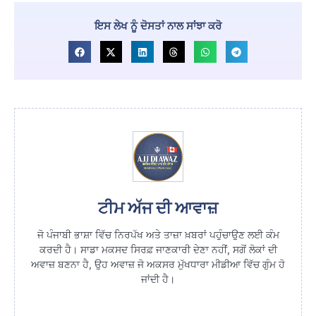
ਇਸ ਲੇਖ ਨੂੰ ਦੋਸਤਾਂ ਨਾਲ ਸਾਂਝਾ ਕਰੋ
ਟੀਮ ਅੱਜ ਦੀ ਆਵਾਜ਼
ਜੋ ਪੰਜਾਬੀ ਭਾਸ਼ਾ ਵਿੱਚ ਨਿਰਪੱਖ ਅਤੇ ਤਾਜ਼ਾ ਖ਼ਬਰਾਂ ਪਹੁੰਚਾਉਣ ਲਈ ਕੰਮ
ਕਰਦੀ ਹੈ। ਸਾਡਾ ਮਕਸਦ ਸਿਰਫ਼ ਜਾਣਕਾਰੀ ਦੇਣਾ ਨਹੀਂ, ਸਗੋਂ ਲੋਕਾਂ ਦੀ
ਅਵਾਜ਼ ਬਣਨਾ ਹੈ, ਉਹ ਅਵਾਜ਼ ਜੋ ਅਕਸਰ ਮੁੱਖਧਾਰਾ ਮੀਡੀਆ ਵਿੱਚ ਗੁੰਮ ਹੋ
ਜਾਂਦੀ ਹੈ।