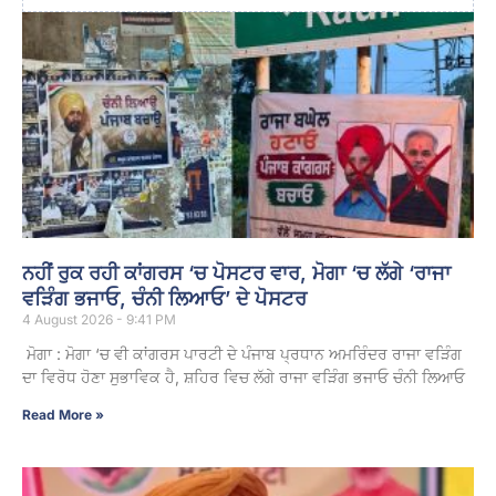
ਨਹੀਂ ਰੁਕ ਰਹੀ ਕਾਂਗਰਸ ‘ਚ ਪੋਸਟਰ ਵਾਰ, ਮੋਗਾ ‘ਚ ਲੱਗੇ ‘ਰਾਜਾ
ਵੜਿੰਗ ਭਜਾਓ, ਚੰਨੀ ਲਿਆਓ’ ਦੇ ਪੋਸਟਰ
4 August 2026 - 9:41 PM
ਮੋਗਾ : ਮੋਗਾ ‘ਚ ਵੀ ਕਾਂਗਰਸ ਪਾਰਟੀ ਦੇ ਪੰਜਾਬ ਪ੍ਰਧਾਨ ਅਮਰਿੰਦਰ ਰਾਜਾ ਵੜਿੰਗ
ਦਾ ਵਿਰੋਧ ਹੋਣਾ ਸੁਭਾਵਿਕ ਹੈ, ਸ਼ਹਿਰ ਵਿਚ ਲੱਗੇ ਰਾਜਾ ਵੜਿੰਗ ਭਜਾਓ ਚੰਨੀ ਲਿਆਓ
Read More »