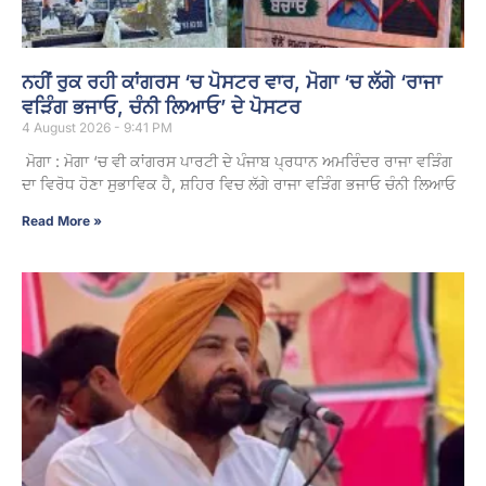
ਨਹੀਂ ਰੁਕ ਰਹੀ ਕਾਂਗਰਸ ‘ਚ ਪੋਸਟਰ ਵਾਰ, ਮੋਗਾ ‘ਚ ਲੱਗੇ ‘ਰਾਜਾ
ਵੜਿੰਗ ਭਜਾਓ, ਚੰਨੀ ਲਿਆਓ’ ਦੇ ਪੋਸਟਰ
4 August 2026 - 9:41 PM
ਮੋਗਾ : ਮੋਗਾ ‘ਚ ਵੀ ਕਾਂਗਰਸ ਪਾਰਟੀ ਦੇ ਪੰਜਾਬ ਪ੍ਰਧਾਨ ਅਮਰਿੰਦਰ ਰਾਜਾ ਵੜਿੰਗ
ਦਾ ਵਿਰੋਧ ਹੋਣਾ ਸੁਭਾਵਿਕ ਹੈ, ਸ਼ਹਿਰ ਵਿਚ ਲੱਗੇ ਰਾਜਾ ਵੜਿੰਗ ਭਜਾਓ ਚੰਨੀ ਲਿਆਓ
Read More »