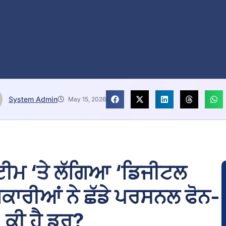
System Admin
May 15, 2026
 ਟੀਮ ‘ਤੇ ਲੱਗਿਆ ‘ਡਿਜੀਟਲ
ਾਰੀਆਂ ਨੇ ਛੱਡੇ ਪਰਸਨਲ ਫੋਨ-
 ਕੀ ਹੈ ਡਰ?