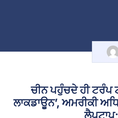
ਚੀਨ ਪਹੁੰਚਦੇ ਹੀ ਟਰੰਪ
ਲਾਕਡਾਊਨ’, ਅਮਰੀਕੀ ਅਧਿਕ
ਲੈਪਟਾਪ;