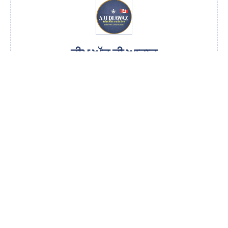
ਟੀਮ ਅੱਜ ਦੀ ਆਵਾਜ਼
ਜੋ ਪੰਜਾਬੀ ਭਾਸ਼ਾ ਵਿੱਚ ਨਿਰਪੱਖ ਅਤੇ ਤਾਜ਼ਾ ਖ਼ਬਰਾਂ ਪਹੁੰਚਾਉਣ ਲਈ ਕੰਮ
ਕਰਦੀ ਹੈ। ਸਾਡਾ ਮਕਸਦ ਸਿਰਫ਼ ਜਾਣਕਾਰੀ ਦੇਣਾ ਨਹੀਂ, ਸਗੋਂ ਲੋਕਾਂ ਦੀ
ਅਵਾਜ਼ ਬਣਨਾ ਹੈ, ਉਹ ਅਵਾਜ਼ ਜੋ ਅਕਸਰ ਮੁੱਖਧਾਰਾ ਮੀਡੀਆ ਵਿੱਚ ਗੁੰਮ ਹੋ
ਜਾਂਦੀ ਹੈ।