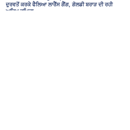
ਦੁਰਵਤੋਂ ਕਰਕੇ ਫੈਲਿਆ ਲਾਰੈਂਸ ਗੈਂਗ, ਗੋਲਡੀ ਬਰਾੜ ਦੀ ਰਹੀ
ਅਹਿਮ ਭੂਮਿਕਾ
8 August 2026 - 11:28 PM
ਅੰਮ੍ਰਿਤਸਰ: ਕੈਨੇਡਾ ਦੀ ਸਰਹੱਦੀ ਸੁਰੱਖਿਆ ਏਜੰਸੀ ਦੀ ਇੱਕ ਗੁਪਤ ਰਿਪੋਰਟ ਵਿੱਚ
ਦਾਅਵਾ ਕੀਤਾ ਗਿਆ ਹੈ कि ਭਾਰਤ ਨਾਲ ਜੁੜੇ ਸੰਗਠਿਤ ਅਪਰਾਧ ਨੈੱਟਵਰਕ ਨੇ
ਵਿਦਿਆਰਥੀ ਅਤੇ ਵਰਕ
Read More »
‘ਅਕਾਲੀ ਦਲ ਵਾਰਿਸ ਪੰਜਾਬ ਦੇ’ ਦਾ ਵੱਡਾ ਐਲਾਨ : 2027 ਦੀਆਂ