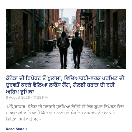
ਕੈਨੇਡਾ ਦੀ ਰਿਪੋਰਟ ਤੋਂ ਖੁਲਾਸਾ, ਵਿਦਿਆਰਥੀ-ਵਰਕ ਪਰਮਿਟ ਦੀ
ਦੁਰਵਤੋਂ ਕਰਕੇ ਫੈਲਿਆ ਲਾਰੈਂਸ ਗੈਂਗ, ਗੋਲਡੀ ਬਰਾੜ ਦੀ ਰਹੀ
ਅਹਿਮ ਭੂਮਿਕਾ
8 August 2026 - 11:28 PM
ਅੰਮ੍ਰਿਤਸਰ: ਕੈਨੇਡਾ ਦੀ ਸਰਹੱਦੀ ਸੁਰੱਖਿਆ ਏਜੰਸੀ ਦੀ ਇੱਕ ਗੁਪਤ ਰਿਪੋਰਟ ਵਿੱਚ
ਦਾਅਵਾ ਕੀਤਾ ਗਿਆ ਹੈ कि ਭਾਰਤ ਨਾਲ ਜੁੜੇ ਸੰਗਠਿਤ ਅਪਰਾਧ ਨੈੱਟਵਰਕ ਨੇ
ਵਿਦਿਆਰਥੀ ਅਤੇ ਵਰਕ
Read More »