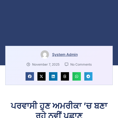
System Admin
November 7, 2025
No Comments
ਪਰਵਾਸੀ ਹੁਣ ਅਮਰੀਕਾ ’ਚ ਬਣਾ
ਰਹੇ ਨਵੀਂ ਪਛਾਣ