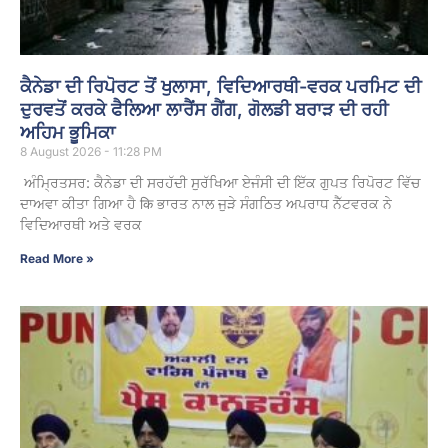
ਕੈਨੇਡਾ ਦੀ ਰਿਪੋਰਟ ਤੋਂ ਖੁਲਾਸਾ, ਵਿਦਿਆਰਥੀ-ਵਰਕ ਪਰਮਿਟ ਦੀ
ਦੁਰਵਤੋਂ ਕਰਕੇ ਫੈਲਿਆ ਲਾਰੈਂਸ ਗੈਂਗ, ਗੋਲਡੀ ਬਰਾੜ ਦੀ ਰਹੀ
ਅਹਿਮ ਭੂਮਿਕਾ
8 August 2026 - 11:28 PM
ਅੰਮ੍ਰਿਤਸਰ: ਕੈਨੇਡਾ ਦੀ ਸਰਹੱਦੀ ਸੁਰੱਖਿਆ ਏਜੰਸੀ ਦੀ ਇੱਕ ਗੁਪਤ ਰਿਪੋਰਟ ਵਿੱਚ
ਦਾਅਵਾ ਕੀਤਾ ਗਿਆ ਹੈ कि ਭਾਰਤ ਨਾਲ ਜੁੜੇ ਸੰਗਠਿਤ ਅਪਰਾਧ ਨੈੱਟਵਰਕ ਨੇ
ਵਿਦਿਆਰਥੀ ਅਤੇ ਵਰਕ
Read More »