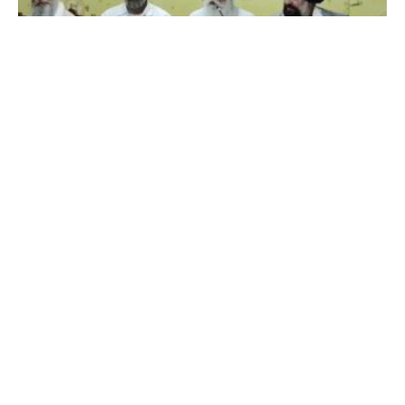
‘ਅਕਾਲੀ ਦਲ ਵਾਰਿਸ ਪੰਜਾਬ ਦੇ’ ਦਾ ਵੱਡਾ ਐਲਾਨ : 2027 ਦੀਆਂ
ਚੋਣਾਂ ਇਕੱਲਿਆਂ ਲੜੇਗੀ ਪਾਰਟੀ, ਅੰਮ੍ਰਿਤਪਾਲ ਸਿੰਘ ਦੀ ਰਿਹਾਈ
ਲਈ ਉਠਾਈ ਆਵਾਜ਼
8 August 2026 - 11:26 PM
ਜਲੰਧਰ : ਪੰਜਾਬ ਦੀ ਸਿਆਸਤ ’ਚ ਖਡੂਰ ਸਾਹਿਬ ਤੋਂ ਸੰਸਦ ਮੈਂਬਰ ਅੰਮ੍ਰਿਤਪਾਲ ਸਿੰਘ
ਦੀ ਰਿਹਾਈ ਤੇ ਸੂਬੇ ਦੇ ਅਹਿਮ ਪੰਥਕ ਵਾਤਾਵਰਨ ਨੂੰ ਲੈ ਕੇ ਸਿਆਸੀ ਹਲਚਲ
Read More »