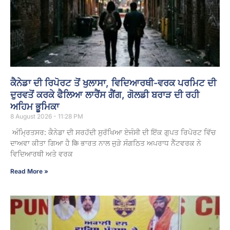
ਕੈਨੇਡਾ ਦੀ ਰਿਪੋਰਟ ਤੋਂ ਖੁਲਾਸਾ, ਵਿਦਿਆਰਥੀ-ਵਰਕ ਪਰਮਿਟ ਦੀ
ਦੁਰਵਤੋਂ ਕਰਕੇ ਫੈਲਿਆ ਲਾਰੈਂਸ ਗੈਂਗ, ਗੋਲਡੀ ਬਰਾੜ ਦੀ ਰਹੀ
ਅਹਿਮ ਭੂਮਿਕਾ
8 August 2026 - 11:28 PM
ਅੰਮ੍ਰਿਤਸਰ: ਕੈਨੇਡਾ ਦੀ ਸਰਹੱਦੀ ਸੁਰੱਖਿਆ ਏਜੰਸੀ ਦੀ ਇੱਕ ਗੁਪਤ ਰਿਪੋਰਟ ਵਿੱਚ
ਦਾਅਵਾ ਕੀਤਾ ਗਿਆ ਹੈ कि ਭਾਰਤ ਨਾਲ ਜੁੜੇ ਸੰਗਠਿਤ ਅਪਰਾਧ ਨੈੱਟਵਰਕ ਨੇ
ਵਿਦਿਆਰਥੀ ਅਤੇ ਵਰਕ
Read More »