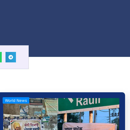
ੇ
World News