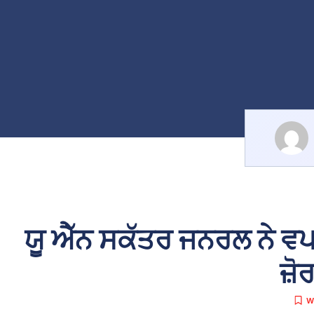
ਯੂ ਐੱਨ ਸਕੱਤਰ ਜਨਰਲ ਨੇ ਵ
ਜ਼ੋ
W