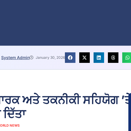
System Admin
January 30, 2026
ਪਾਰਕ ਅਤੇ ਤਕਨੀਕੀ ਸਹਿਯੋਗ ’ਤ
ਰ ਦਿੱਤਾ
ORLD NEWS