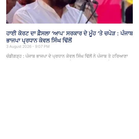
ਹਾਈ ਕੋਰਟ ਦਾ ਫ਼ੈਸਲਾ ‘ਆਪ’ ਸਰਕਾਰ ਦੇ ਮੂੰਹ ‘ਤੇ ਚਪੇੜ : ਪੰਜਾਬ
ਭਾਜਪਾ ਪ੍ਰਧਾਨ ਕੇਵਲ ਸਿੰਘ ਢਿੱਲੋਂ
3 August 2026 - 9:07 PM
ਚੰਡੀਗੜ੍ਹ : ਪੰਜਾਬ ਭਾਜਪਾ ਦੇ ਪ੍ਰਧਾਨ ਕੇਵਲ ਸਿੰਘ ਢਿੱਲੋਂ ਨੇ ਪੰਜਾਬ ਤੇ ਹਰਿਆਣਾ
ਹਾਈ ਕੋਰਟ ਦੇ ਮਹਿੰਗਾਈ ਭੱਤੇ ਬਾਰੇ ਦਿੱਤੇ ਫ਼ੈਸਲੇ ਦਾ ਸਵਾਗਤ ਕੀਤਾ ਹੈ। ਢਿੱਲੋਂ
Read More »