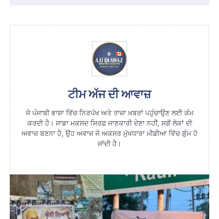
ਟੀਮ ਅੱਜ ਦੀ ਆਵਾਜ਼
ਜੋ ਪੰਜਾਬੀ ਭਾਸ਼ਾ ਵਿੱਚ ਨਿਰਪੱਖ ਅਤੇ ਤਾਜ਼ਾ ਖ਼ਬਰਾਂ ਪਹੁੰਚਾਉਣ ਲਈ ਕੰਮ
ਕਰਦੀ ਹੈ। ਸਾਡਾ ਮਕਸਦ ਸਿਰਫ਼ ਜਾਣਕਾਰੀ ਦੇਣਾ ਨਹੀਂ, ਸਗੋਂ ਲੋਕਾਂ ਦੀ
ਅਵਾਜ਼ ਬਣਨਾ ਹੈ, ਉਹ ਅਵਾਜ਼ ਜੋ ਅਕਸਰ ਮੁੱਖਧਾਰਾ ਮੀਡੀਆ ਵਿੱਚ ਗੁੰਮ ਹੋ
ਜਾਂਦੀ ਹੈ।