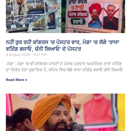
ਨਹੀਂ ਰੁਕ ਰਹੀ ਕਾਂਗਰਸ ‘ਚ ਪੋਸਟਰ ਵਾਰ, ਮੋਗਾ ‘ਚ ਲੱਗੇ ‘ਰਾਜਾ
ਵੜਿੰਗ ਭਜਾਓ, ਚੰਨੀ ਲਿਆਓ’ ਦੇ ਪੋਸਟਰ
4 August 2026 - 9:41 PM
ਮੋਗਾ : ਮੋਗਾ ‘ਚ ਵੀ ਕਾਂਗਰਸ ਪਾਰਟੀ ਦੇ ਪੰਜਾਬ ਪ੍ਰਧਾਨ ਅਮਰਿੰਦਰ ਰਾਜਾ ਵੜਿੰਗ
ਦਾ ਵਿਰੋਧ ਹੋਣਾ ਸੁਭਾਵਿਕ ਹੈ, ਸ਼ਹਿਰ ਵਿਚ ਲੱਗੇ ਰਾਜਾ ਵੜਿੰਗ ਭਜਾਓ ਚੰਨੀ ਲਿਆਓ
Read More »