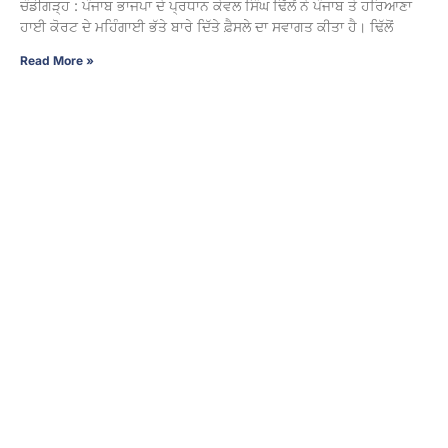
ਚੰਡੀਗੜ੍ਹ : ਪੰਜਾਬ ਭਾਜਪਾ ਦੇ ਪ੍ਰਧਾਨ ਕੇਵਲ ਸਿੰਘ ਢਿੱਲੋਂ ਨੇ ਪੰਜਾਬ ਤੇ ਹਰਿਆਣਾ
ਹਾਈ ਕੋਰਟ ਦੇ ਮਹਿੰਗਾਈ ਭੱਤੇ ਬਾਰੇ ਦਿੱਤੇ ਫ਼ੈਸਲੇ ਦਾ ਸਵਾਗਤ ਕੀਤਾ ਹੈ। ਢਿੱਲੋਂ
Read More »
ਅਮਰੀਕਾ ‘ਚ ਘੁੰਮ ਰਹੇ ਭਾਰਤੀਆਂ ਲਈ ਵੱਡੀ ਚਿਤਾਵਨੀ, ਜੇ ਜੇਬ
‘ਚ ਨਾ ਹੋਇਆ ਇਹ ਕਾਗਜ਼; ਤਾਂ ਸਿੱਧਾ ਜੇਲ੍ਹ ਤੇ ਡਿਪੋਰਟ
3 August 2026 - 9:06 PM
ਵਾਸ਼ਿੰਗਟਨ। ਅਮਰੀਕਾ ਦੀਆਂ ਘਰੇਲੂ ਉਡਾਣਾਂ (Domestic Flights) ਜਾਂ ਹੋਰ
ਸਾਧਨਾਂ ਰਾਹੀਂ ਯਾਤਰਾ ਕਰਨ ਵਾਲੇ ਗ਼ੈਰ-ਨਾਗਰਿਕਾਂ ਨੂੰ ਅਮਰੀਕੀ ਹੋਮਲੈਂਡ