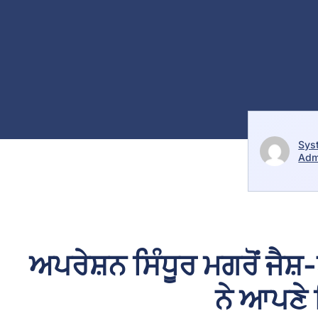
Sys
Adm
ਅਪਰੇਸ਼ਨ ਸਿੰਧੂਰ ਮਗਰੋਂ ਜੈਸ
ਨੇ ਆਪਣੇ 