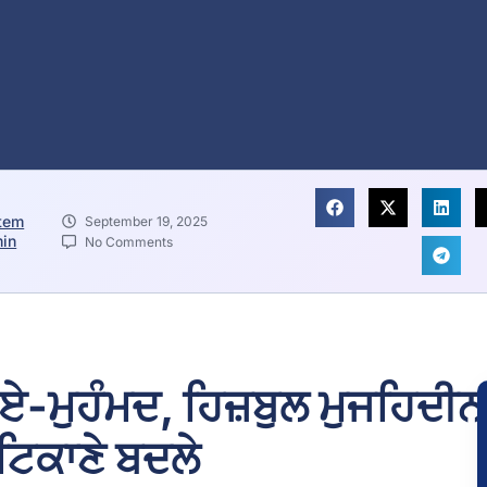
tem
September 19, 2025
in
No Comments
਼-ਏ-ਮੁਹੰਮਦ, ਹਿਜ਼ਬੁਲ ਮੁਜਹਿਦੀਨ
ਟਿਕਾਣੇ ਬਦਲੇ