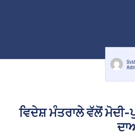
Sys
Adm
ਵਿਦੇਸ਼ ਮੰਤਰਾਲੇ ਵੱਲੋਂ ਮੋਦੀ-
ਦਾਅ