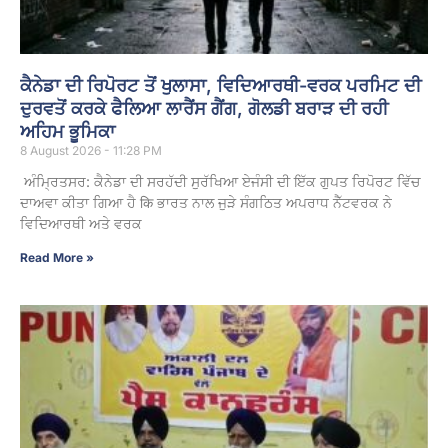
ਕੈਨੇਡਾ ਦੀ ਰਿਪੋਰਟ ਤੋਂ ਖੁਲਾਸਾ, ਵਿਦਿਆਰਥੀ-ਵਰਕ ਪਰਮਿਟ ਦੀ
ਦੁਰਵਤੋਂ ਕਰਕੇ ਫੈਲਿਆ ਲਾਰੈਂਸ ਗੈਂਗ, ਗੋਲਡੀ ਬਰਾੜ ਦੀ ਰਹੀ
ਅਹਿਮ ਭੂਮਿਕਾ
8 August 2026 - 11:28 PM
ਅੰਮ੍ਰਿਤਸਰ: ਕੈਨੇਡਾ ਦੀ ਸਰਹੱਦੀ ਸੁਰੱਖਿਆ ਏਜੰਸੀ ਦੀ ਇੱਕ ਗੁਪਤ ਰਿਪੋਰਟ ਵਿੱਚ
ਦਾਅਵਾ ਕੀਤਾ ਗਿਆ ਹੈ कि ਭਾਰਤ ਨਾਲ ਜੁੜੇ ਸੰਗਠਿਤ ਅਪਰਾਧ ਨੈੱਟਵਰਕ ਨੇ
ਵਿਦਿਆਰਥੀ ਅਤੇ ਵਰਕ
Read More »